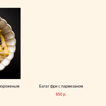
 мороженым
Батат фри с пармезаном
650
р.