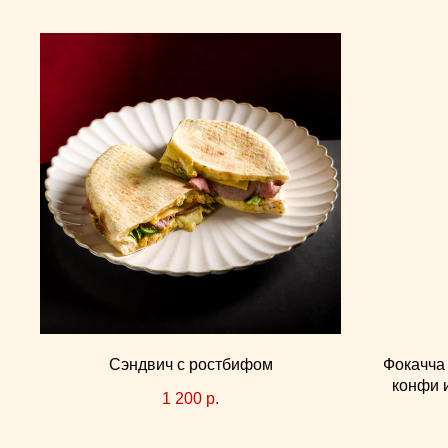
Сэндвич с ростбифом
Фокачча 
конфи 
1 200
р.