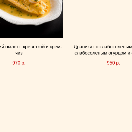
й омлет с креветкой и крем-
Драники со слабосоленым
чиз
слабосоленым огурцом и
970
р.
950
р.