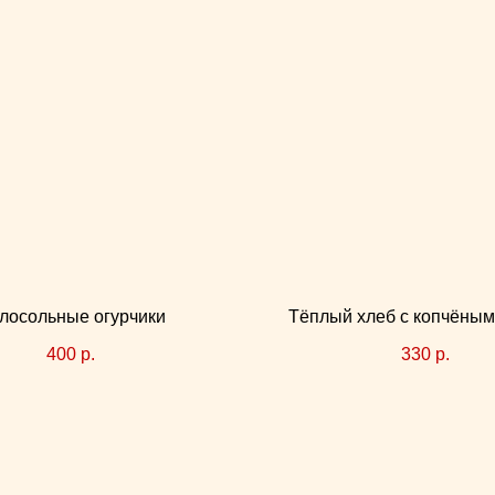
лосольные огурчики
Тёплый хлеб с копчёны
400
р.
330
р.