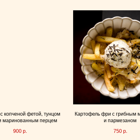
с копченой фетой, тунцом
Картофель фри с грибным
и маринованным перцем
и пармезаном
900
р.
750
р.