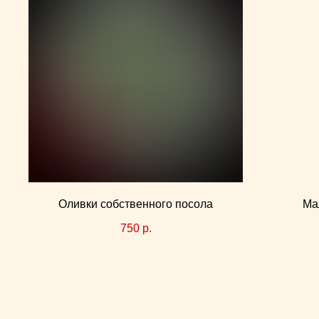
Оливки собственного посола
Ма
750
р.