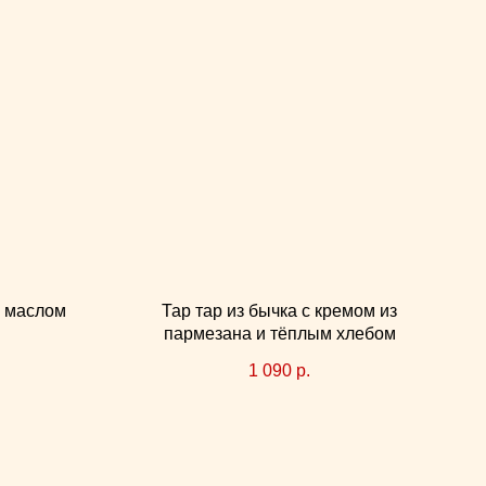
м маслом
Тар тар из бычка с кремом из
пармезана и тёплым хлебом
1 090
р.