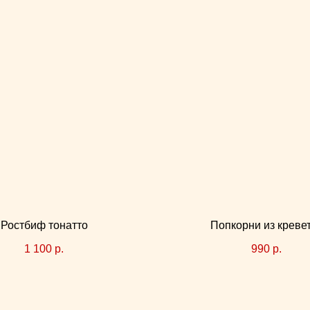
Ростбиф тонатто
Попкорни из креве
1 100
р.
990
р.